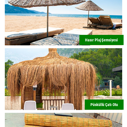
Hasır Plaj Şemsiyesi
Püsküllü Çatı Otu