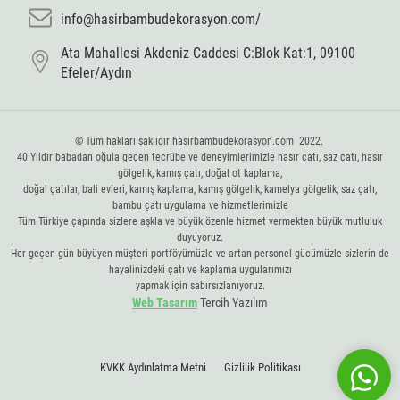
info@hasirbambudekorasyon.com/
Ata Mahallesi Akdeniz Caddesi C:Blok Kat:1, 09100
Efeler/Aydın
© Tüm hakları saklıdır hasirbambudekorasyon.com 2022.
40 Yıldır babadan oğula geçen tecrübe ve deneyimlerimizle hasır çatı, saz çatı, hasır
gölgelik, kamış çatı, doğal ot kaplama,
doğal çatılar, bali evleri, kamış kaplama, kamış gölgelik, kamelya gölgelik, saz çatı,
bambu çatı uygulama ve hizmetlerimizle
Tüm Türkiye çapında sizlere aşkla ve büyük özenle hizmet vermekten büyük mutluluk
duyuyoruz.
Her geçen gün büyüyen müşteri portföyümüzle ve artan personel gücümüzle sizlerin de
hayalinizdeki çatı ve kaplama uygularımızı
yapmak için sabırsızlanıyoruz.
Web Tasarım
Tercih Yazılım
KVKK Aydınlatma Metni
Gizlilik Politikası