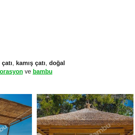
 çatı
,
kamış çatı
,
doğal
korasyon
ve
bambu