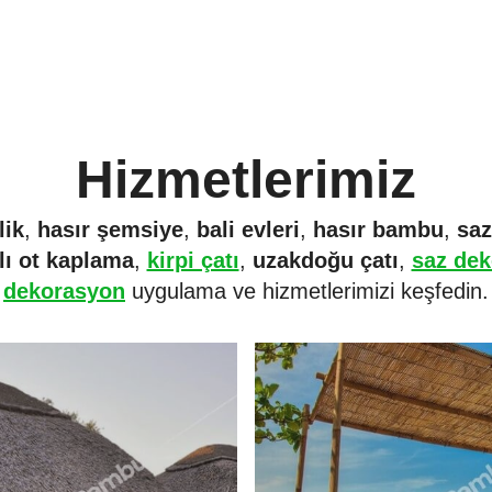
Hizmetlerimiz
lik
,
hasır şemsiye
,
bali evleri
,
hasır bambu
,
saz
lı ot kaplama
,
kirpi çatı
,
uzakdoğu çatı
,
saz de
dekorasyon
uygulama ve hizmetlerimizi keşfedin.