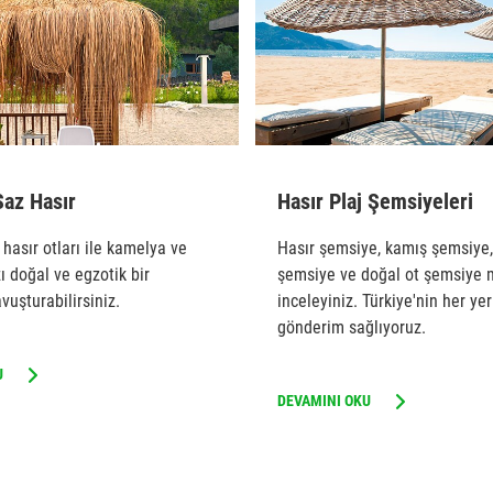
Saz Hasır
Hasır Plaj Şemsiyeleri
hasır otları ile kamelya ve
Hasır şemsiye, kamış şemsiye
ı doğal ve egzotik bir
şemsiye ve doğal ot şemsiye 
uşturabilirsiniz.
inceleyiniz. Türkiye'nin her ye
gönderim sağlıyoruz.
U
DEVAMINI OKU