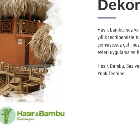
Deko
Hasır, bambu, saz ve
yıllık tecrübemizle t
şemsiye,saz çatı, saz
evleri uygulama ve hi
Hasır, Bambu, Saz v
Yıllık Tecrübe...